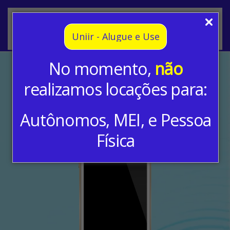
Skip to main content
Uniir - Alugue e Use
No momento,
não
Aluguel de Samsung Galaxy
realizamos locações para:
J5 Prime
Autônomos, MEI, e Pessoa
Física