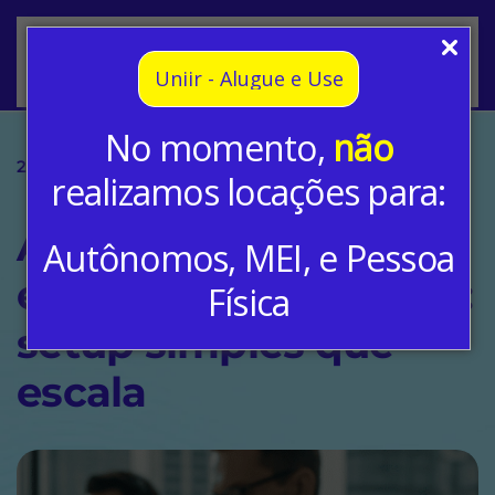
Skip to main content
Uniir - Alugue e Use
No momento,
não
20 fev, 2026
Blog
realizamos locações para:
Aluguel de tablet para
Autônomos, MEI, e Pessoa
educação corporativa:
Física
setup simples que
escala