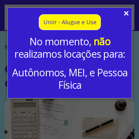
Skip to main content
Uniir - Alugue e Use
No momento,
não
5 nov, 2018
Blog
realizamos locações para:
O que é outsourcing
Autônomos, MEI, e Pessoa
de telecom?
Física