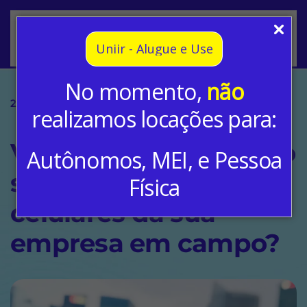
Skip to main content
Uniir - Alugue e Use
No momento,
não
29 mar, 2021
Notícias
realizamos locações para:
Você sabe como estão
Autônomos, MEI, e Pessoa
sendo utilizados os
Física
celulares da sua
empresa em campo?